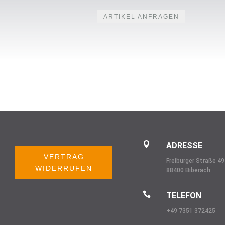
ARTIKEL ANFRAGEN

ADRESSE
VERTRAG
Freiburger Straße 49
WIDERRUFEN
88400 Biberach

TELEFON
+49 7351 372425