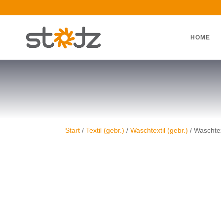
HOME
Start
/
Textil (gebr.)
/
Waschtextil (gebr.)
/ Waschtex