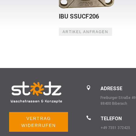
IBU SSUCF206
ARTIKEL ANFRAGEN

ADRESSE
Freiburger Straße 49
88400 Biberach

TELEFON
VERTRAG
WIDERRUFEN
+49 7351 372425