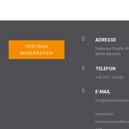

ADRESSE
VERTRAG
Freiburger Straße 49
WIDERRUFEN
88400 Biberach

TELEFON
+49 7351 372425

E-MAIL
info@
waschstrasse
Impressum
Datenschutzerkläru