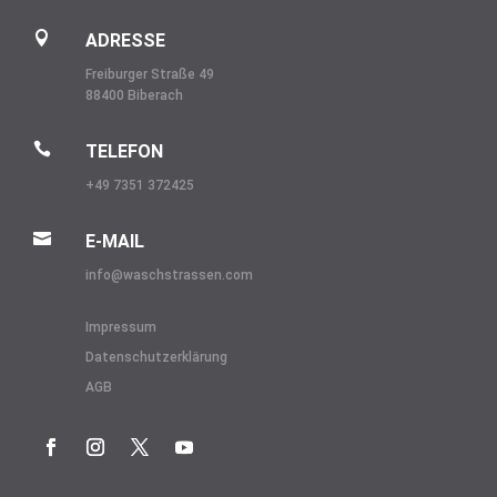

ADRESSE
Freiburger Straße 49
88400 Biberach

TELEFON
+49 7351 372425

E-MAIL
info@
waschstrassen.com
Impressum
Datenschutzerklärung
AGB