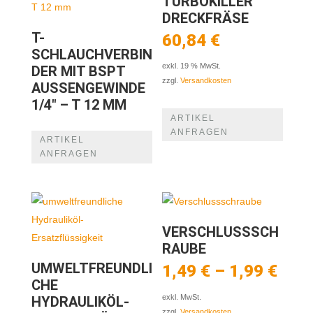
TURBOKILLER
DRECKFRÄSE
T-
60,84
€
SCHLAUCHVERBIN
exkl. 19 % MwSt.
DER MIT BSPT
zzgl.
Versandkosten
AUSSENGEWINDE 1
/4″ – T 12 MM
ARTIKEL
ANFRAGEN
ARTIKEL
ANFRAGEN
VERSCHLUSSSCH
RAUBE
UMWELTFREUNDLI
1,49
€
–
1,99
€
CHE
exkl. MwSt.
HYDRAULIKÖL-
zzgl.
Versandkosten