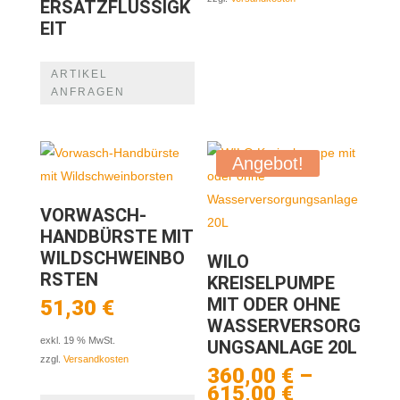
ERSATZFLÜSSIGK
EIT
ARTIKEL
ANFRAGEN
Angebot!
VORWASCH-
HANDBÜRSTE MIT
WILDSCHWEINBO
WILO
RSTEN
KREISELPUMPE
MIT ODER OHNE
51,30
€
WASSERVERSORG
exkl. 19 % MwSt.
UNGSANLAGE 20L
zzgl.
Versandkosten
360,00
€
–
615,00
€