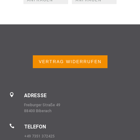
VERTRAG WIDERRUFEN

ADRESSE
Freiburger Straße 49
88400 Biberach

TELEFON
+49 7351 372425