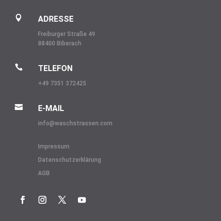

ADRESSE
Freiburger Straße 49
88400 Biberach

TELEFON
+49 7351 372425

E-MAIL
info@
waschstrassen.com
Impressum
Datenschutzerklärung
AGB