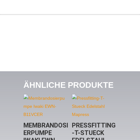
Aussengewinde
63
mm
x
2"
Menge
ÄHNLICHE PRODUKTE
MEMBRANDOSI
PRESSFITTING
ERPUMPE
-T-STUECK