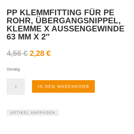
PP KLEMMFITTING FÜR PE
ROHR, ÜBERGANGSNIPPEL,
KLEMME X AUSSENGEWINDE
63 MM X 2″
Ursprünglicher
Aktueller
4,56
€
2,28
€
Preis
Preis
war:
ist:
Vorrätig
4,56 €
2,28 €.
PP
IN DEN WARENKORB
Klemmfitting
für
PE
Rohr,
ARTIKEL ANFRAGEN
Übergangsnippel,
Klemme
x