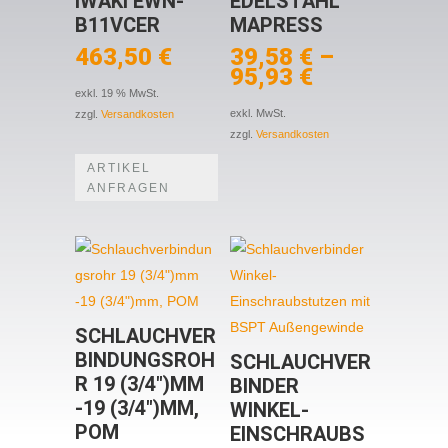
IWAKI EWN-
EDELSTAHL
B11VCER
MAPRESS
463,50
€
39,58
€
–
95,93
€
exkl. 19 % MwSt.
exkl. MwSt.
zzgl.
Versandkosten
zzgl.
Versandkosten
ARTIKEL
ANFRAGEN
SCHLAUCHVER
BINDUNGSROH
SCHLAUCHVER
R 19 (3/4″)MM
BINDER
-19 (3/4″)MM,
WINKEL-
POM
EINSCHRAUBS