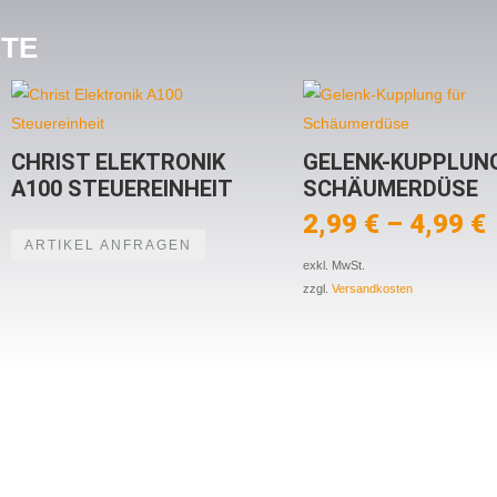
KTE
CHRIST ELEKTRONIK
GELENK-KUPPLUN
A100 STEUEREINHEIT
SCHÄUMERDÜSE
2,99
€
–
4,99
€
ARTIKEL ANFRAGEN
exkl. MwSt.
zzgl.
Versandkosten