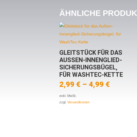
ÄHNLICHE PRODU
GLEITSTÜCK FÜR DAS
AUSSEN-INNENGLIED-S
ICHERUNGSBÜGEL, F
ÜR WASHTEC-KETTE
2,99
€
–
4,99
€
exkl. MwSt.
zzgl.
Versandkosten