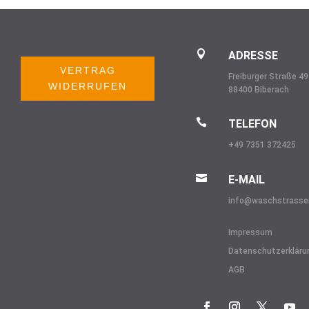

ADRESSE
VERTRAG
Freiburger Straße 49
WIDERRUFEN
88400 Biberach

TELEFON
+49 7351 372425

E-MAIL
info@
waschstrasse
Impressum
Datenschutzerkläru
AGB