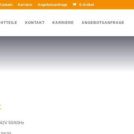
Kontakt
Karriere
Angebotsanfrage
0-Artikel
HTTEILE
KONTAKT
KARRIERE
ANGEBOTSANFRAGE
€
 42V 50/60Hz
A1SK20