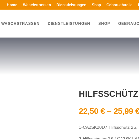
Home
Waschstrassen
Dienstleistungen
Shop
Gebrauchtteile
WASCHSTRASSEN
DIENSTLEISTUNGEN
SHOP
GEBRAUC
HILFSSCHÜTZ
22,50
€
–
25,99
1-CA2SK20D7 Hilfsschütz 2S,
2-Hilfsschalter 2S f.CA2SK L