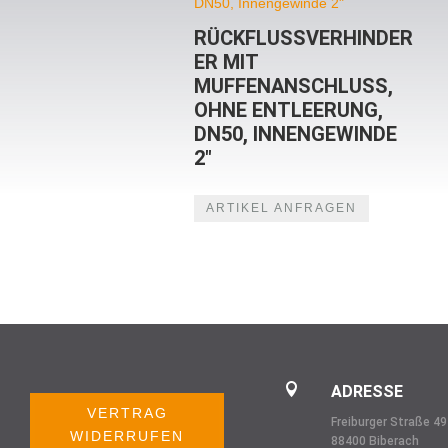
RÜCKFLUSSVERHINDER
ER MIT
MUFFENANSCHLUSS,
OHNE ENTLEERUNG,
DN50, INNENGEWINDE
2″
ARTIKEL ANFRAGEN

ADRESSE
VERTRAG
Freiburger Straße 49
WIDERRUFEN
88400 Biberach