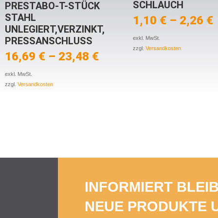
SCHLAUCH
PRESTABO-T-STÜCK
STAHL
1,10
€
–
2,26
€
UNLEGIERT,VERZINKT,
PRESSANSCHLUSS
exkl. MwSt.
zzgl.
Versandkosten
16,69
€
–
23,48
€
exkl. MwSt.
zzgl.
Versandkosten
INFORMIERT BLEI
NEUE PRODUKTE 