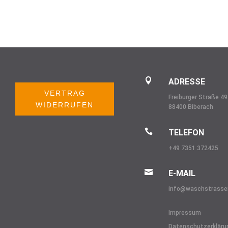

ADRESSE
VERTRAG
Freiburger Straße 49
WIDERRUFEN
88400 Biberach

TELEFON
+49 7351 372425

E-MAIL
info@
waschstrasse
Impressum
Datenschutzerkläru