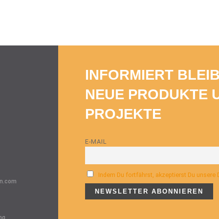
INFORMIERT BLEI
NEUE PRODUKTE 
PROJEKTE
E-MAIL
Indem Du fortfährst, akzeptierst Du unsere
n.com
ng