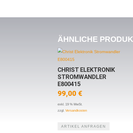
ÄHNLICHE PRODU
CHRIST ELEKTRONIK
STROMWANDLER
E800415
99,00
€
exkl. 19 % MwSt.
zzgl.
Versandkosten
ARTIKEL ANFRAGEN