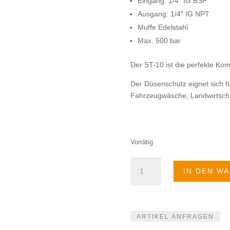
Eingang: 1/4″ IG BSP
Ausgang: 1/4″ IG NPT
Muffe Edelstahl
Max. 500 bar
Der ST-10 ist die perfekte Ko
Der Düsenschutz eignet sich 
Fahrzeugwäsche, Landwirtschaf
Vorrätig
Düsenschutz
IN DEN W
2-
Komponenten
Menge
ARTIKEL ANFRAGEN