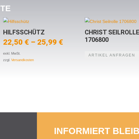
KTE
HILFSSCHÜTZ
CHRIST SEILROLL
1706800
22,50
€
–
25,99
€
exkl. MwSt.
ARTIKEL ANFRAGEN
zzgl.
Versandkosten
INFORMIERT BLEI