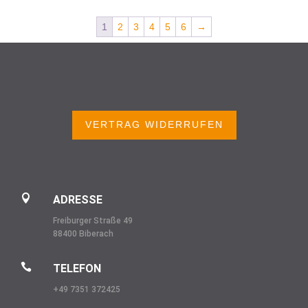
1
2
3
4
5
6
→
VERTRAG WIDERRUFEN

ADRESSE
Freiburger Straße 49
88400 Biberach

TELEFON
+49 7351 372425