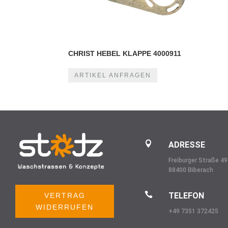
CHRIST HEBEL KLAPPE 4000911
ARTIKEL ANFRAGEN

ADRESSE
Freiburger Straße 49
88400 Biberach

TELEFON
VERTRAG
WIDERRUFEN
+49 7351 372425