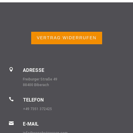
VERTRAG WIDERRUFEN

ADRESSE
Freiburger Straße 49
88400 Biberach

TELEFON
+49 7351 372425

E-MAIL
info@
waschstrassen.com