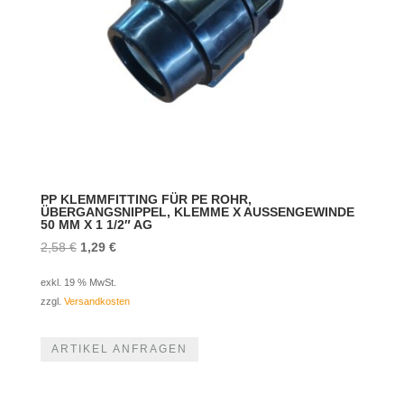
PP KLEMMFITTING FÜR PE ROHR,
ÜBERGANGSNIPPEL, KLEMME X AUSSENGEWINDE
50 MM X 1 1/2″ AG
Ursprünglicher
Aktueller
2,58
€
1,29
€
Preis
Preis
exkl. 19 % MwSt.
war:
ist:
zzgl.
Versandkosten
2,58 €
1,29 €.
ARTIKEL ANFRAGEN