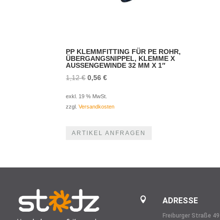
PP KLEMMFITTING FÜR PE ROHR,
ÜBERGANGSNIPPEL, KLEMME X
AUSSENGEWINDE 32 MM X 1″
Ursprünglicher
Aktueller
1,12
€
0,56
€
Preis
Preis
exkl. 19 % MwSt.
war:
ist:
zzgl.
Versandkosten
1,12 €
0,56 €.
ARTIKEL ANFRAGEN

ADRESSE
Freiburger Straße 49