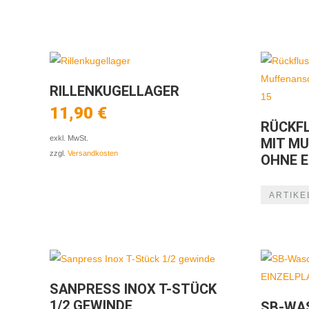
RILLENKUGELLAGER
11,90
€
RÜCKF
exkl. MwSt.
MIT M
zzgl.
Versandkosten
OHNE E
ARTIKE
SANPRESS INOX T-STÜCK
1/2 GEWINDE
SB-WA