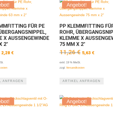
bot!
Angebot!
MMFITTING FÜR PE
PP KLEMMFITTING FÜ
ÜBERGANGSNIPPEL,
ROHR, ÜBERGANGSNIP
E X AUSSENGEWINDE
KLEMME X AUSSENGE
X 2″
75 MM X 2″
Ursprünglicher
Aktueller
Ursprüngli
Aktuel
11,26
€
2,28
€
5,63
€
Preis
Preis
Preis
Preis
war:
ist:
war:
ist:
St.
exkl. 19 % MwSt.
4,56 €
2,28 €.
11,26 €
5,63 €.
kosten
zzgl.
Versandkosten
L ANFRAGEN
ARTIKEL ANFRAGEN
bot!
Angebot!