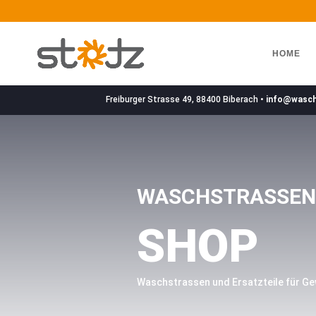
HOME
Freiburger Strasse 49, 88400 Biberach •
info@wasc
WASCHSTRASSE
SHOP
Waschstrassen und Ersatzteile für G