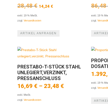
Ursprünglicher
Aktueller
28,48
€
86,48
14,24
€
Preis
Preis
war:
ist:
exkl. 19 % MwSt.
exkl. 19 % Mw
28,48 €
14,24 €.
zzgl.
Versandkosten
zzgl.
Versand
ARTIKEL ANFRAGEN
ARTIKE
PROPO
DOSAT
PRESTABO-T-STÜCK STAHL
UNLEGIERT,VERZINKT,
1.392
PRESSANSCHLUSS
exkl. 19 % Mw
16,69
€
–
23,48
€
zzgl.
Versand
exkl. MwSt.
zzgl.
Versandkosten
ARTIKE