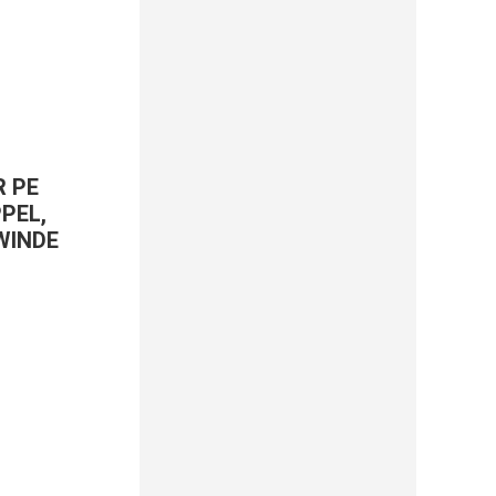
R PE
PEL,
WINDE
er
r