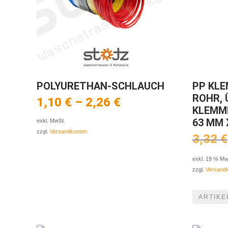
POLYURETHAN-SCHLAUCH
PP KLE
ROHR,
1,10
€
–
2,26
€
KLEMM
63 MM X
exkl. MwSt.
zzgl.
Versandkosten
3,32
€
exkl. 19 % Mw
zzgl.
Versand
ARTIKE