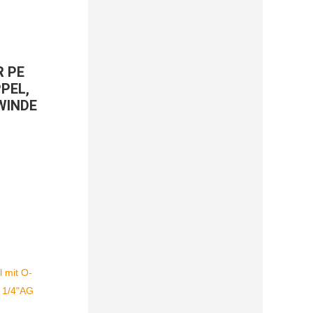
R PE
PEL,
WINDE
cher
ler