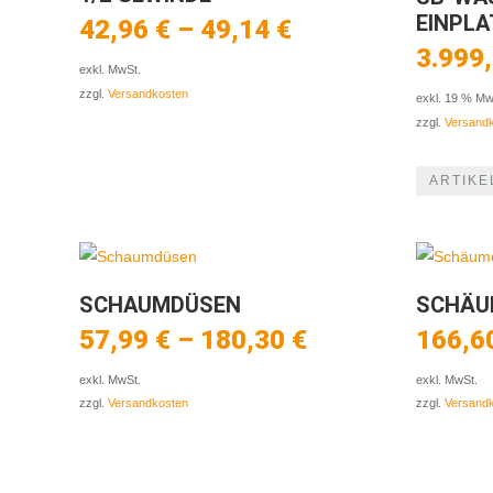
EINPLA
42,96
€
–
49,14
€
3.999
exkl. MwSt.
zzgl.
Versandkosten
exkl. 19 % Mw
zzgl.
Versand
ARTIKE
SCHAUMDÜSEN
SCHÄU
57,99
€
–
180,30
€
166,6
exkl. MwSt.
exkl. MwSt.
zzgl.
Versandkosten
zzgl.
Versand