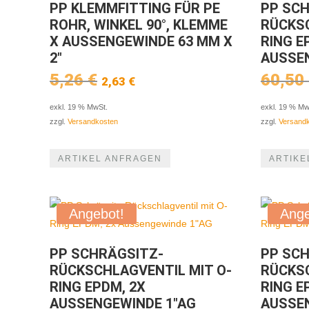
PP KLEMMFITTING FÜR PE
PP SC
ROHR, WINKEL 90°, KLEMME
RÜCKSC
X AUSSENGEWINDE 63 MM X
RING E
2″
AUSSEN
Ursprünglicher
Aktueller
5,26
€
60,50
2,63
€
Preis
Preis
war:
ist:
exkl. 19 % MwSt.
exkl. 19 % Mw
5,26 €
2,63 €.
zzgl.
Versandkosten
zzgl.
Versand
ARTIKEL ANFRAGEN
ARTIKE
Angebot!
Ange
PP SCHRÄGSITZ-
PP SC
RÜCKSCHLAGVENTIL MIT O-
RÜCKSC
RING EPDM, 2X
RING E
AUSSENGEWINDE 1″AG
AUSSE