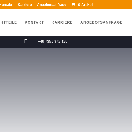
Kontakt
Karriere
Angebotsanfrage
0-Artikel
HTTEILE
KONTAKT
KARRIERE
ANGEBOTSANFRAGE

+49 7351 372 425