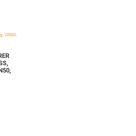
RER
SS,
N50,