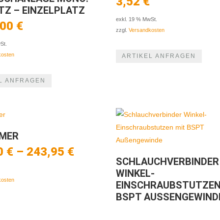
3,52
€
TZ – EINZELPLATZ
exkl. 19 % MwSt.
,00
€
zzgl.
Versandkosten
St.
kosten
ARTIKEL ANFRAGEN
L ANFRAGEN
MER
0
€
–
243,95
€
SCHLAUCHVERBINDER
WINKEL-
kosten
EINSCHRAUBSTUTZEN
BSPT AUSSENGEWINDE