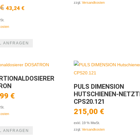
zzgl.
Versandkosten
Ursprünglicher
Aktueller
€
43,24
€
Preis
Preis
war:
ist:
St.
86,48 €
43,24 €.
kosten
L ANFRAGEN
RTIONALDOSIERER
RON
PULS DIMENSION
HUTSCHIENEN-NETZT
,99
€
CPS20.121
St.
215,00
€
kosten
exkl. 19 % MwSt.
zzgl.
Versandkosten
L ANFRAGEN