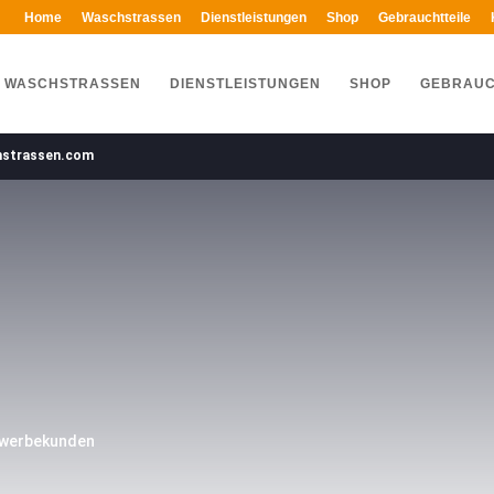
Home
Waschstrassen
Dienstleistungen
Shop
Gebrauchtteile
WASCHSTRASSEN
DIENSTLEISTUNGEN
SHOP
GEBRAUC
hstrassen.com
N
ewerbekunden