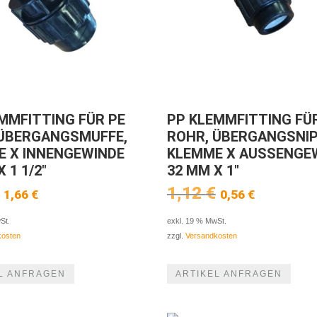
MMFITTING FÜR PE
PP KLEMMFITTING FÜ
 ÜBERGANGSMUFFE,
ROHR, ÜBERGANGSNIP
E X INNENGEWINDE
KLEMME X AUSSENGE
 1 1/2″
32 MM X 1″
Ursprünglicher
Aktueller
Ursprünglich
Aktuelle
1,12
€
1,66
€
0,56
€
Preis
Preis
Preis
Preis
war:
ist:
war:
ist:
St.
exkl. 19 % MwSt.
3,32 €
1,66 €.
1,12 €
0,56 €.
kosten
zzgl.
Versandkosten
L ANFRAGEN
ARTIKEL ANFRAGEN