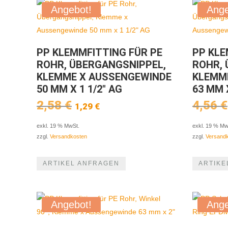
Angebot!
Ange
PP KLEMMFITTING FÜR PE
PP KLE
ROHR, ÜBERGANGSNIPPEL,
ROHR, 
KLEMME X AUSSENGEWINDE
KLEMM
50 MM X 1 1/2″ AG
63 MM 
Ursprünglicher
Aktueller
2,58
€
4,56
€
1,29
€
Preis
Preis
war:
ist:
exkl. 19 % MwSt.
exkl. 19 % Mw
2,58 €
1,29 €.
zzgl.
Versandkosten
zzgl.
Versand
ARTIKEL ANFRAGEN
ARTIKE
Angebot!
Ange