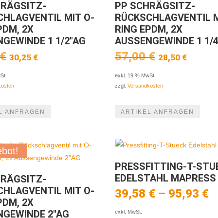
HRÄGSITZ-
PP SCHRÄGSITZ-
HLAGVENTIL MIT O-
RÜCKSCHLAGVENTIL M
PDM, 2X
RING EPDM, 2X
GEWINDE 1 1/2″AG
AUSSENGEWINDE 1 1/
Ursprünglicher
Aktueller
Ursprüngli
Aktue
€
57,00
€
30,25
€
28,50
€
Preis
Preis
Preis
Preis
war:
ist:
war:
ist:
St.
exkl. 19 % MwSt.
60,50 €
30,25 €.
57,00 €
28,50
kosten
zzgl.
Versandkosten
L ANFRAGEN
ARTIKEL ANFRAGEN
bot!
PRESSFITTING-T-STU
EDELSTAHL MAPRESS
HRÄGSITZ-
HLAGVENTIL MIT O-
39,58
€
–
95,93
€
PDM, 2X
NGEWINDE 2″AG
exkl. MwSt.