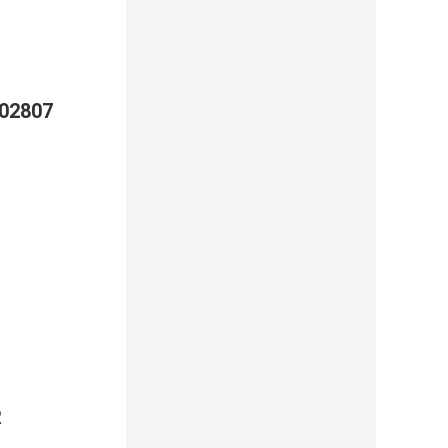
02807
R