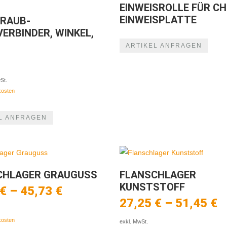
EINWEISROLLE FÜR CH
EINWEISPLATTE
HRAUB-
ERBINDER, WINKEL,
ARTIKEL ANFRAGEN
St.
kosten
L ANFRAGEN
CHLAGER GRAUGUSS
FLANSCHLAGER
KUNSTSTOFF
€
–
45,73
€
27,25
€
–
51,45
€
kosten
exkl. MwSt.