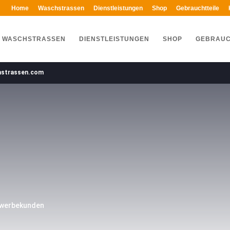
Home
Waschstrassen
Dienstleistungen
Shop
Gebrauchtteile
WASCHSTRASSEN
DIENSTLEISTUNGEN
SHOP
GEBRAUC
hstrassen.com
N
ewerbekunden