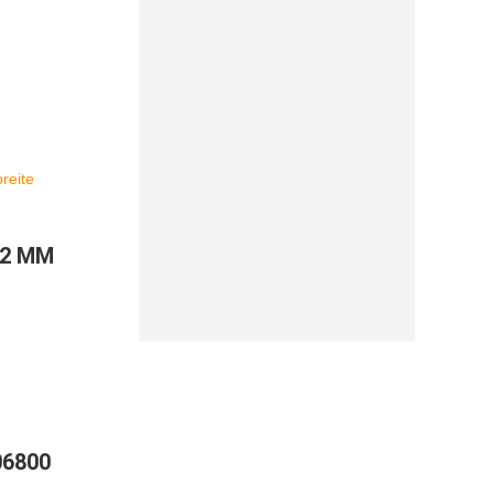
02 MM
M
06800