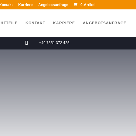
Kontakt
Karriere
Angebotsanfrage
0-Artikel
HTTEILE
KONTAKT
KARRIERE
ANGEBOTSANFRAGE

+49 7351 372 425