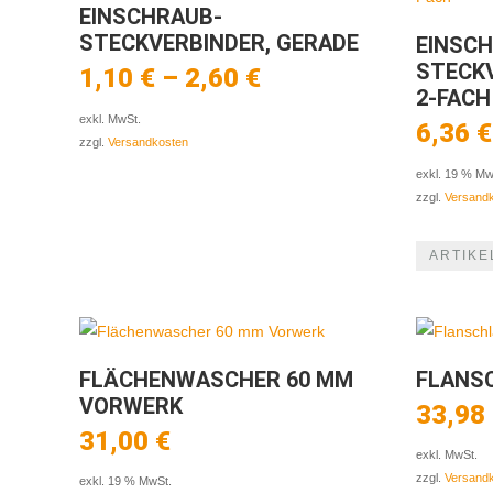
EINSCHRAUB-
STECKVERBINDER, GERADE
EINSC
STECKV
1,10
€
–
2,60
€
2-FACH
exkl. MwSt.
6,36
€
zzgl.
Versandkosten
exkl. 19 % Mw
zzgl.
Versand
ARTIKE
FLÄCHENWASCHER 60 MM
FLANS
VORWERK
33,98
31,00
€
exkl. MwSt.
zzgl.
Versand
exkl. 19 % MwSt.