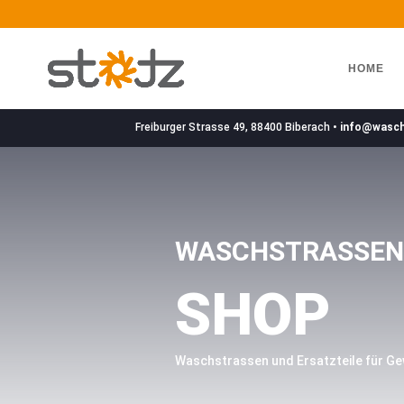
HOME
Freiburger Strasse 49, 88400 Biberach •
info@wasc
WASCHSTRASSE
SHOP
Waschstrassen und Ersatzteile für G